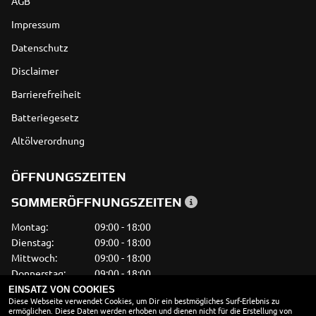
AGB
Impressum
Datenschutz
Disclaimer
Barrierefreiheit
Batteriegesetz
Altölverordnung
ÖFFNUNGSZEITEN
SOMMERÖFFNUNGSZEITEN
Montag:
09:00 - 18:00
Dienstag:
09:00 - 18:00
Mittwoch:
09:00 - 18:00
Donnerstag:
09:00 - 18:00
Freitag:
09:00 - 18:00
EINSATZ VON COOKIES
Diese Webseite verwendet Cookies, um Dir ein bestmögliches Surf-Erlebnis zu
Samstag:
09:00 - 14:00
ermöglichen. Diese Daten werden erhoben und dienen nicht für die Erstellung von