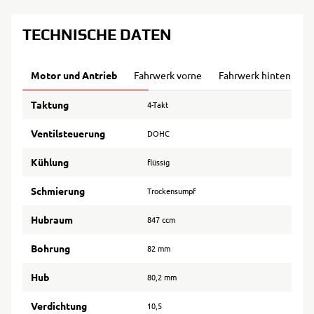
TECHNISCHE DATEN
Motor und Antrieb
Fahrwerk vorne
Fahrwerk hinten
B
Taktung
4-Takt
Ventilsteuerung
DOHC
Kühlung
flüssig
Schmierung
Trockensumpf
Hubraum
847 ccm
Bohrung
82 mm
Hub
80,2 mm
Verdichtung
10,5