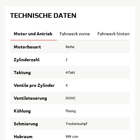
TECHNISCHE DATEN
Motor und Antrieb
Fahrwerk vorne
Fahrwerk hinten
B
Motorbauart
Reihe
Zylinderzahl
2
Taktung
4-Takt
Ventile pro Zylinder
4
Ventilsteuerung
DOHC
Kühlung
flüssig
Schmierung
Trockensumpf
Hubraum
999 ccm